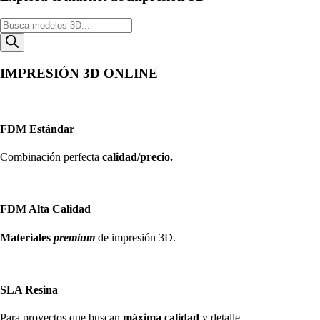
Búsqueda
de
productos
IMPRESIÓN 3D ONLINE
FDM Estándar
Combinación perfecta
calidad/precio.
FDM Alta Calidad
Materiales
premium
de impresión 3D.
SLA Resina
Para proyectos que buscan
máxima calidad
y detalle.