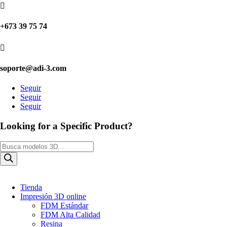

+673 39 75 74

soporte@adi-3.com
Seguir
Seguir
Seguir
Looking for a Specific Product?
Búsqueda
de
productos
Tienda
Impresión 3D online
FDM Estándar
FDM Alta Calidad
Resina