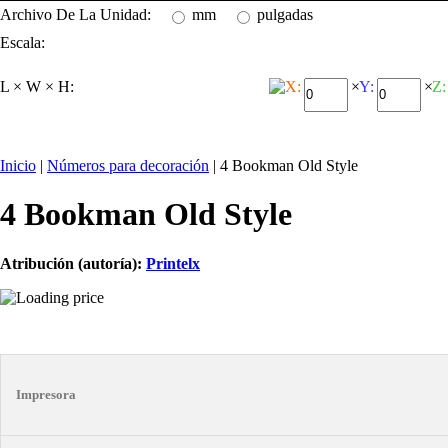
Archivo De La Unidad:
mm
pulgadas
Escala:
L × W × H:
X:
×
Y:
×
Z:
Inicio
|
Números para decoración
| 4 Bookman Old Style
4 Bookman Old Style
Atribución (autoría):
Printelx
Impresora