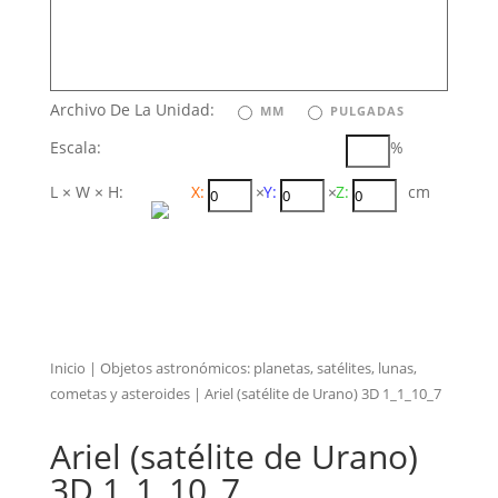
Archivo De La Unidad:
MM
PULGADAS
Escala:
%
L × W × H:
X:
×
Y:
×
Z:
cm
Inicio
|
Objetos astronómicos: planetas, satélites, lunas,
cometas y asteroides
| Ariel (satélite de Urano) 3D 1_1_10_7
Ariel (satélite de Urano)
3D 1_1_10_7