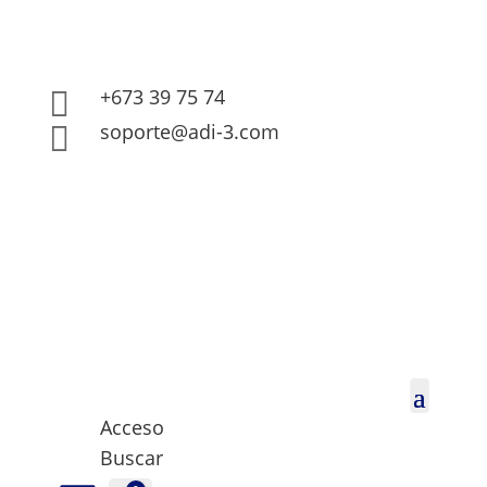
+673 39 75 74

soporte@adi-3.com

Acceso
Buscar