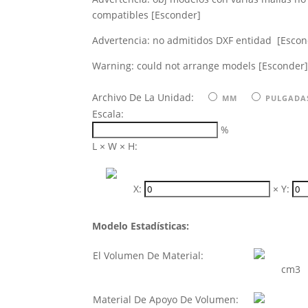
compatibles
[Esconder]
Advertencia: no admitidos DXF entidad
[Escon
Warning: could not arrange
models
[Esconder
Archivo De La Unidad:
MM
PULGADA
Escala:
%
L × W × H:
X:
×
Y:
Modelo Estadísticas:
El Volumen De Material:
cm3
Material De Apoyo De Volumen: