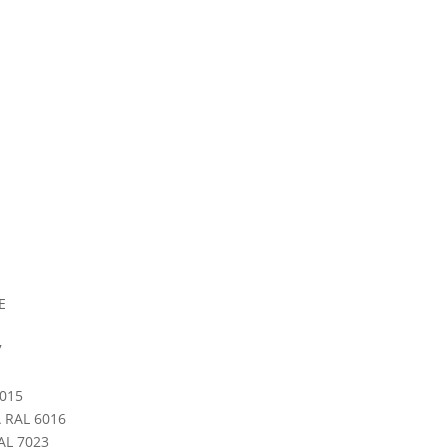
E
7
5015
 RAL 6016
AL 7023