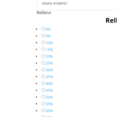
Relleno
Rel
0%
5%
10%
15%
20%
25%
30%
35%
40%
45%
50%
55%
60%