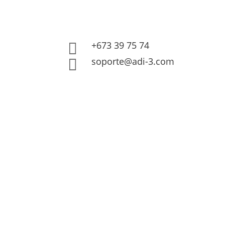
+673 39 75 74

soporte@adi-3.com
