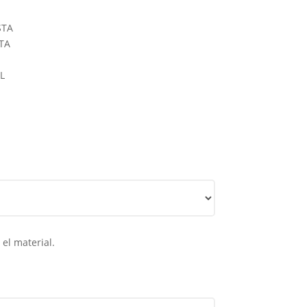
STA
STA
L
el material.