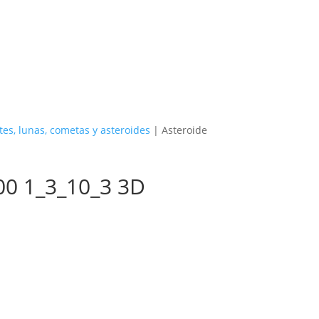
0,0
0
€
tes, lunas, cometas y asteroides
| Asteroide
00 1_3_10_3 3D