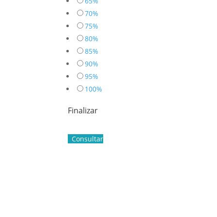
65%
70%
75%
80%
85%
90%
95%
100%
Finalizar
Consultar