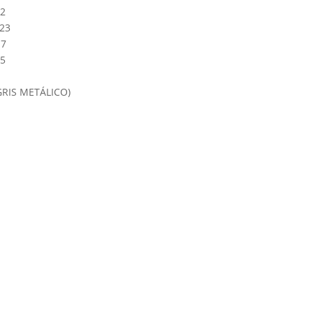
02
23
17
05
GRIS METÁLICO)