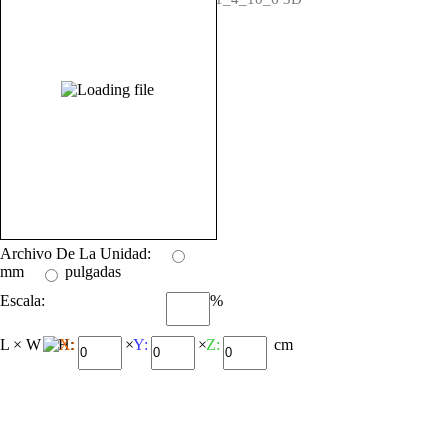
Archivo De La Unidad:
mm
pulgadas
Escala:
%
L × W × H:
X:
×
Y:
×
Z:
cm