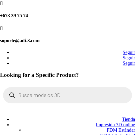

+673 39 75 74

soporte@adi-3.com
Seguir
Seguir
Seguir
Looking for a Specific Product?
Búsqueda
de
productos
Tienda
Impresión 3D online
FDM Estándar