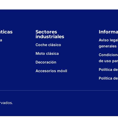
ticas
Sectores
Inform
industriales
sa
Aviso lega
Coche clásico
generales
Moto clásica
Condicion
de uso pa
Decoración
Política d
Accesorios móvil
Política d
rvados.