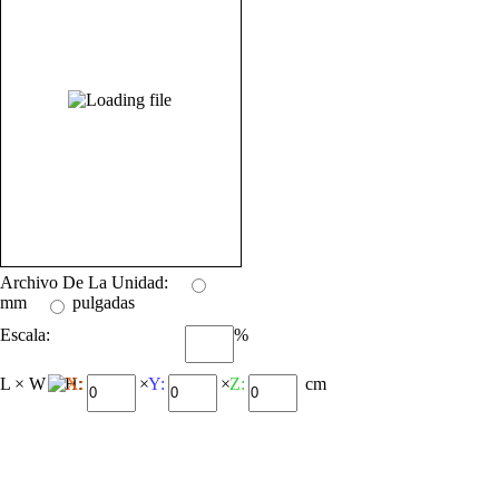
Archivo De La Unidad:
mm
pulgadas
Escala:
%
L × W × H:
X:
×
Y:
×
Z:
cm