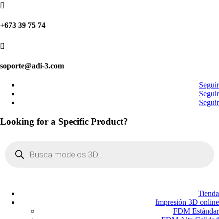

+673 39 75 74

soporte@adi-3.com
Seguir
Seguir
Seguir
Looking for a Specific Product?
Búsqueda
de
productos
Tienda
Impresión 3D online
FDM Estándar