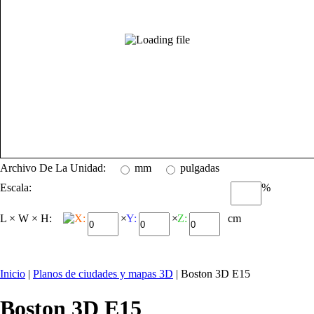
Archivo De La Unidad:
mm
pulgadas
Escala:
%
L × W × H:
X:
×
Y:
×
Z:
cm
Inicio
|
Planos de ciudades y mapas 3D
| Boston 3D E15
Boston 3D E15