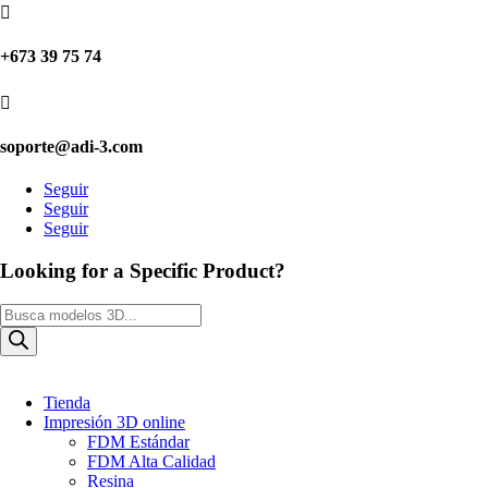

+673 39 75 74

soporte@adi-3.com
Seguir
Seguir
Seguir
Looking for a Specific Product?
Búsqueda
de
productos
Tienda
Impresión 3D online
FDM Estándar
FDM Alta Calidad
Resina