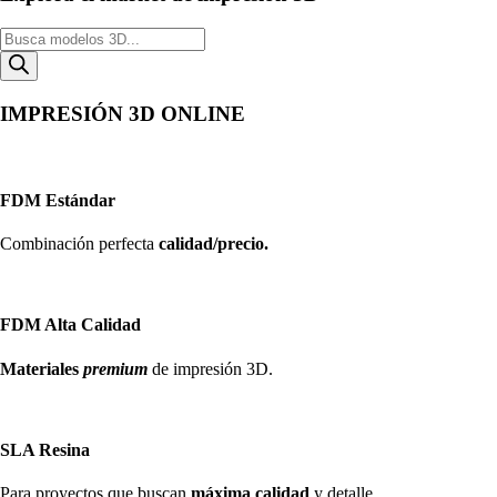
Búsqueda
de
productos
IMPRESIÓN 3D ONLINE
FDM Estándar
Combinación perfecta
calidad/precio.
FDM Alta Calidad
Materiales
premium
de impresión 3D.
SLA Resina
Para proyectos que buscan
máxima calidad
y detalle.