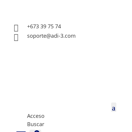
+673 39 75 74

soporte@adi-3.com

Acceso
Buscar