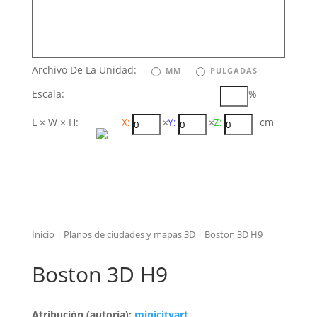
Archivo De La Unidad:
MM
PULGADAS
Escala:
%
L × W × H:
X:
×
Y:
×
Z:
cm
Inicio
|
Planos de ciudades y mapas 3D
| Boston 3D H9
Boston 3D H9
Atribución (autoría):
minicityart