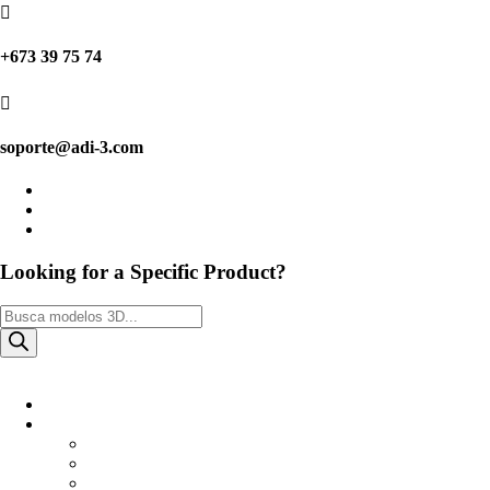

+673 39 75 74

soporte@adi-3.com
Looking for a Specific Product?
Búsqueda
de
productos