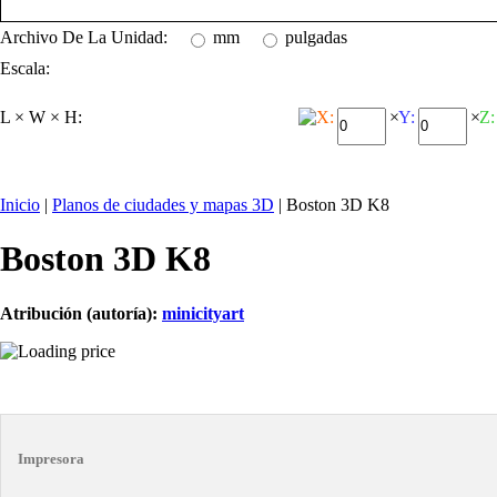
Archivo De La Unidad:
mm
pulgadas
Escala:
L × W × H:
X:
×
Y:
×
Z:
Inicio
|
Planos de ciudades y mapas 3D
| Boston 3D K8
Boston 3D K8
Atribución (autoría):
minicityart
Impresora