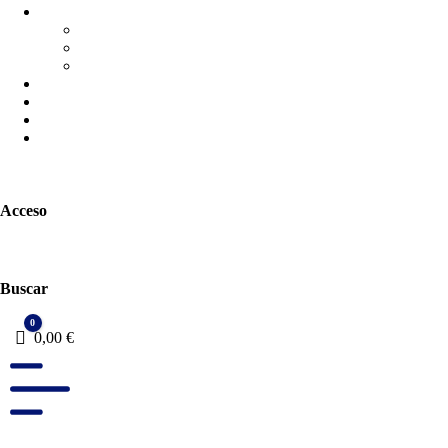
Acceso
Buscar
0
Carro
0,00
€