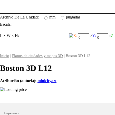
Archivo De La Unidad:
mm
pulgadas
Escala:
L × W × H:
X:
×
Y:
×
Z:
Inicio
|
Planos de ciudades y mapas 3D
| Boston 3D L12
Boston 3D L12
Atribución (autoría):
minicityart
Impresora