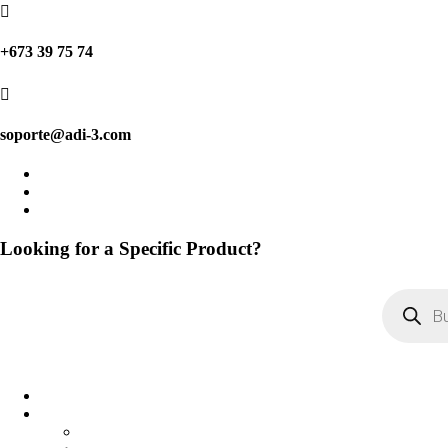

+673 39 75 74

soporte@adi-3.com
Looking for a Specific Product?
Búsqueda
de
productos