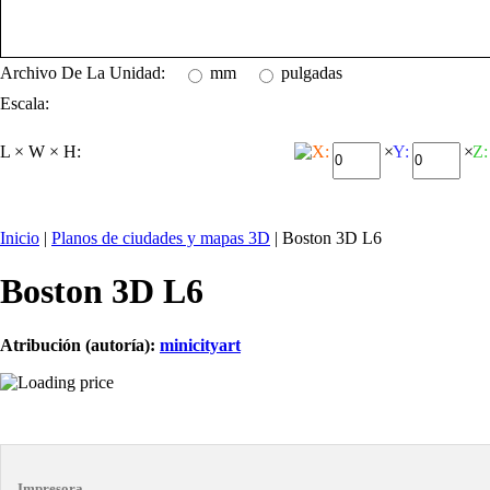
Archivo De La Unidad:
mm
pulgadas
Escala:
L × W × H:
X:
×
Y:
×
Z:
Inicio
|
Planos de ciudades y mapas 3D
| Boston 3D L6
Boston 3D L6
Atribución (autoría):
minicityart
Impresora