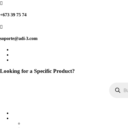

+673 39 75 74

soporte@adi-3.com
Looking for a Specific Product?
Búsqueda
de
productos