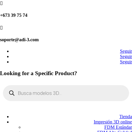

+673 39 75 74

soporte@adi-3.com
Seguir
Seguir
Seguir
Looking for a Specific Product?
Búsqueda
de
productos
Tienda
Impresión 3D online
FDM Estándar