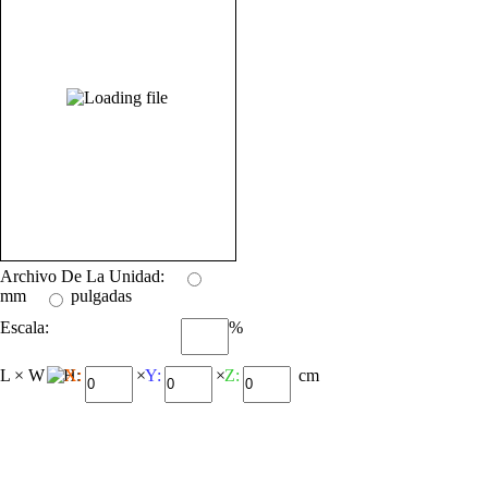
Archivo De La Unidad:
mm
pulgadas
Escala:
%
L × W × H:
X:
×
Y:
×
Z:
cm