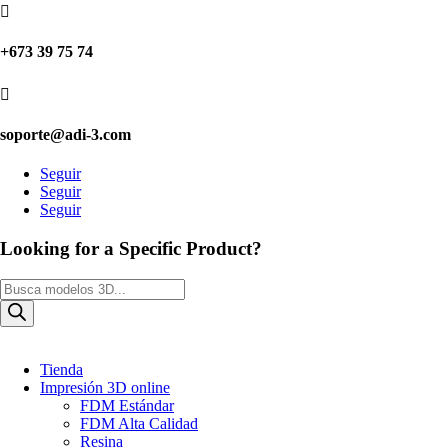

+673 39 75 74

soporte@adi-3.com
Seguir
Seguir
Seguir
Looking for a Specific Product?
Búsqueda
de
productos
Tienda
Impresión 3D online
FDM Estándar
FDM Alta Calidad
Resina