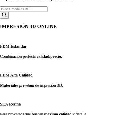
Búsqueda
de
productos
IMPRESIÓN 3D ONLINE
FDM Estándar
Combinación perfecta
calidad/precio.
FDM Alta Calidad
Materiales
premium
de impresión 3D.
SLA Resina
Para proyectos que buscan
máxima calidad
y detalle.