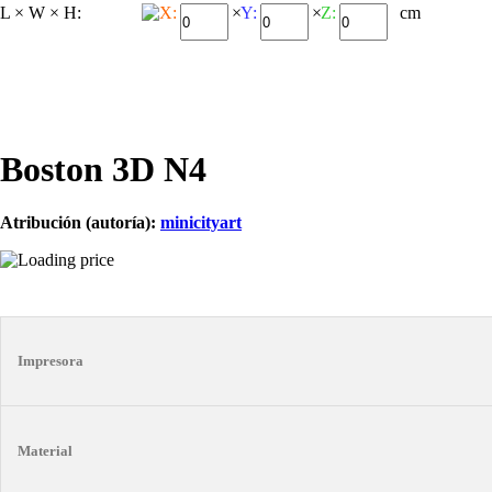
L × W × H:
X:
×
Y:
×
Z:
cm
Boston 3D N4
Atribución (autoría):
minicityart
Impresora
Material