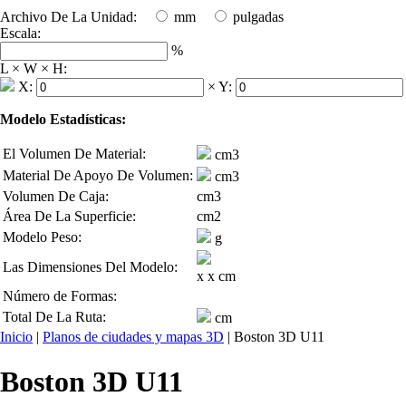
Archivo De La Unidad:
mm
pulgadas
Escala:
%
L × W × H:
X:
×
Y:
Modelo Estadísticas:
El Volumen De Material:
cm3
Material De Apoyo De Volumen:
cm3
Volumen De Caja:
cm3
Área De La Superficie:
cm2
Modelo Peso:
g
Las Dimensiones Del Modelo:
x
x
cm
Número de Formas:
Total De La Ruta:
cm
Inicio
|
Planos de ciudades y mapas 3D
| Boston 3D U11
Boston 3D U11