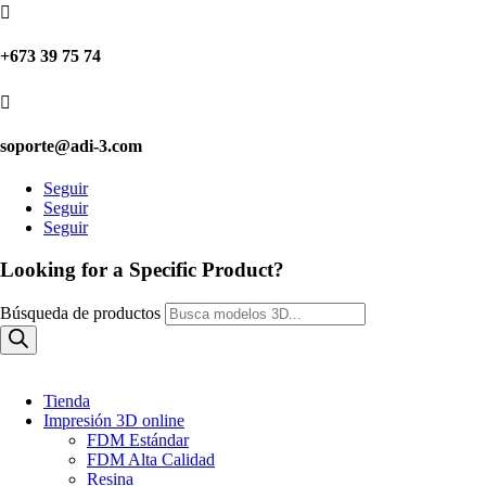

+673 39 75 74

soporte@adi-3.com
Seguir
Seguir
Seguir
Looking for a Specific Product?
Búsqueda de productos
Tienda
Impresión 3D online
FDM Estándar
FDM Alta Calidad
Resina