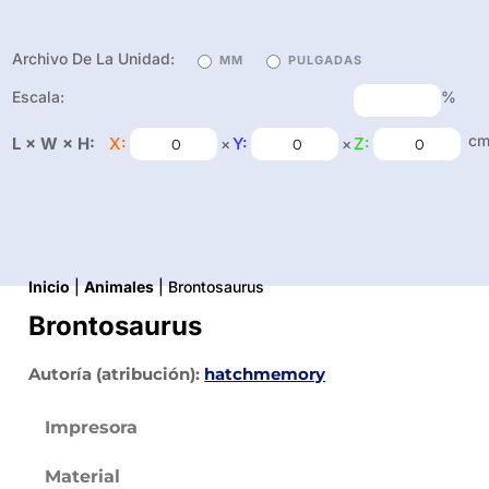
Archivo De La Unidad:
MM
PULGADAS
Escala:
%
c
L × W × H:
X:
Y:
Z:
×
×
Inicio
|
Animales
| Brontosaurus
Brontosaurus
Autoría (atribución):
hatchmemory
Impresora
Material