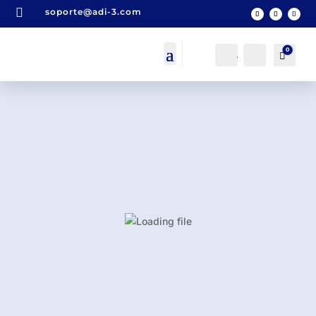

soporte@adi-3.com
0
Acceso
Buscar
Carro
0,0