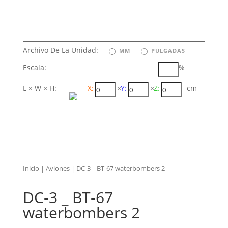
Archivo De La Unidad:
MM
PULGADAS
Escala:
%
L × W × H:
X:
×
Y:
×
Z:
cm
Inicio
|
Aviones
| DC-3 _ BT-67 waterbombers 2
DC-3 _ BT-67
waterbombers 2