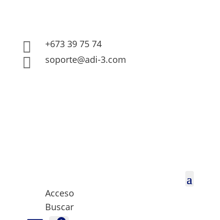
+673 39 75 74

soporte@adi-3.com

Acceso
Buscar