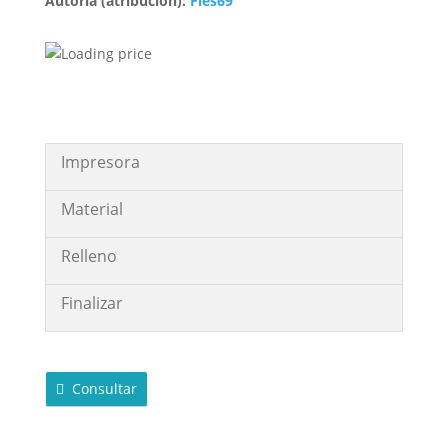
Autoría (atribución):
Fies69
Impresora
Material
Relleno
Finalizar
Consultar