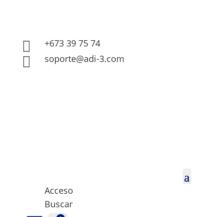
+673 39 75 74

soporte@adi-3.com

Acceso
Buscar