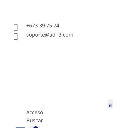
+673 39 75 74

soporte@adi-3.com

Acceso
Buscar