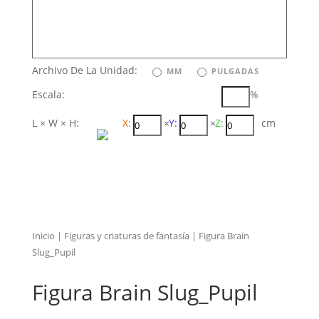
Archivo De La Unidad:
MM
PULGADAS
Escala:
%
L × W × H:
X:
×
Y:
×
Z:
cm
Inicio
|
Figuras y criaturas de fantasía
| Figura Brain
Slug_Pupil
Figura Brain Slug_Pupil