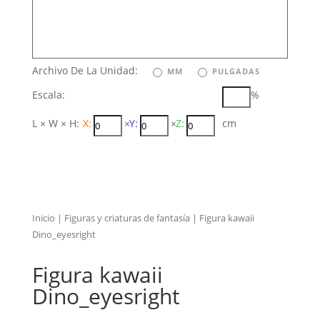
Archivo De La Unidad:
MM
PULGADAS
Escala:
%
L × W × H:
X:
×
Y:
×
Z:
cm
Inicio
|
Figuras y criaturas de fantasía
| Figura kawaii
Dino_eyesright
Figura kawaii
Dino_eyesright