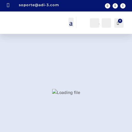

soporte@adi-3.com
0
Acceso
Buscar
Carro
0,0