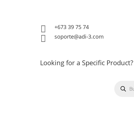
+673 39 75 74

soporte@adi-3.com

Looking for a Specific Product?
Búsqued
de
producto