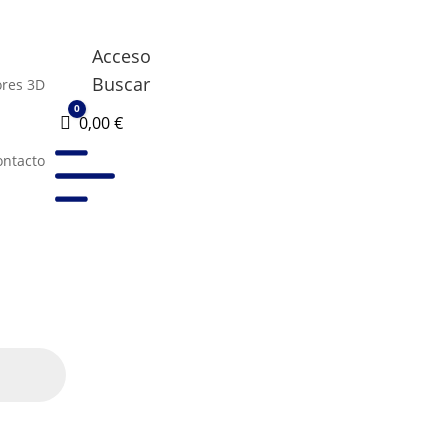
Acceso
Buscar
res 3D
0
Carro
0,00
€
ontacto