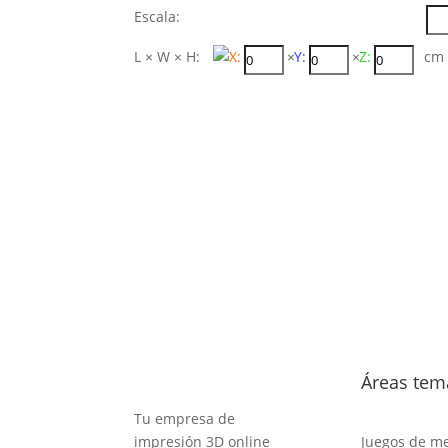
Escala:
L × W × H:
X:
×
Y:
×
Z:
c
Áreas tem
Tu empresa de
impresión 3D online
Juegos de m