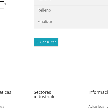
%
Relleno
m
Finalizar
Consultar
áticas
Sectores
Informac
industriales
esa
Aviso legal 