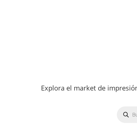
Explora el market de impresi
Búsqued
de
producto