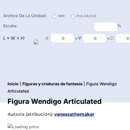
Archivo De La Unidad:
MM
PULGADAS
Escala:
%
L × W × H:
X:
Y:
Z:
×
×
Inicio
|
Figuras y criaturas de fantasía
| Figura Wendigo
Articulated
Figura Wendigo Articulated
Autoría (atribución):
vanessathemaker