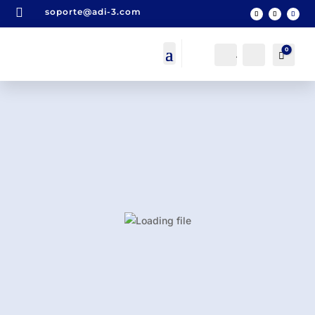

soporte@adi-3.com
0
Acceso
Buscar
Carro
0,0