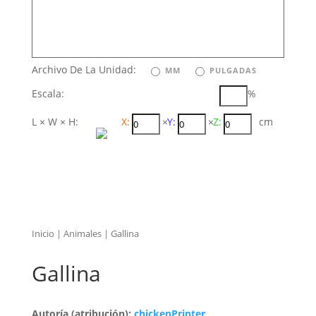
Archivo De La Unidad:
MM
PULGADAS
Escala:
%
L × W × H:
X:
×
Y:
×
Z:
cm
Inicio
|
Animales
| Gallina
Gallina
Autoría (atribución):
chickenPrinter