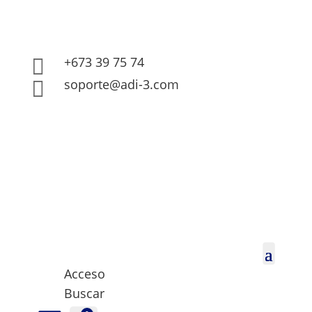
+673 39 75 74

soporte@adi-3.com

Acceso
Buscar