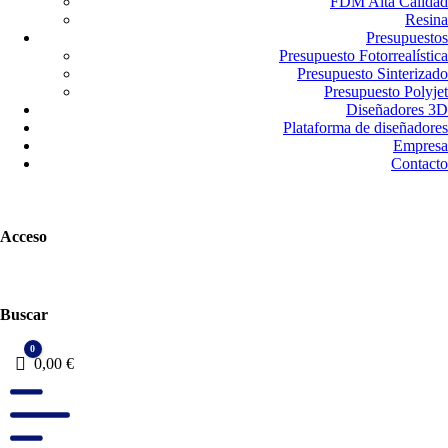
FDM Alta Calidad
Resina
Presupuestos
Presupuesto Fotorrealística
Presupuesto Sinterizado
Presupuesto Polyjet
Diseñadores 3D
Plataforma de diseñadores
Empresa
Contacto
Acceso
Buscar
0
Carro
0,00
€