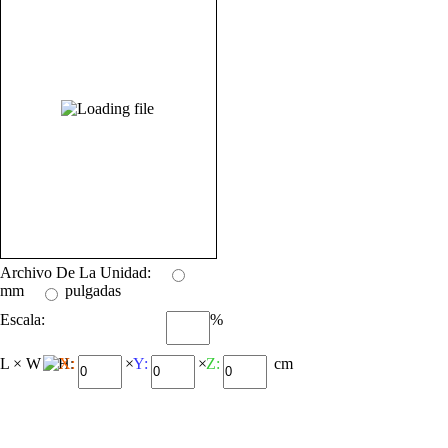
Archivo De La Unidad:
mm
pulgadas
Escala:
%
L × W × H:
X:
×
Y:
×
Z:
cm