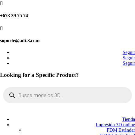

+673 39 75 74

soporte@adi-3.com
Seguir
Seguir
Seguir
Looking for a Specific Product?
Búsqueda
de
productos
Tienda
Impresión 3D online
FDM Estándar