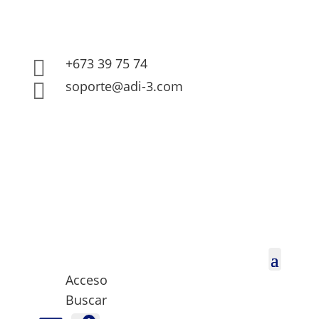
+673 39 75 74

soporte@adi-3.com

Acceso
Buscar