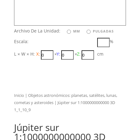
Archivo De La Unidad:
MM
PULGADAS
Escala:
%
L × W × H:
X:
×
Y:
×
Z:
cm
Inicio
|
Objetos astronómicos: planetas, satélites, lunas,
cometas y asteroides
| Júpiter sur 1:1000000000000 3D
1_1_10_9
Júpiter sur
1:1000000000000 3D