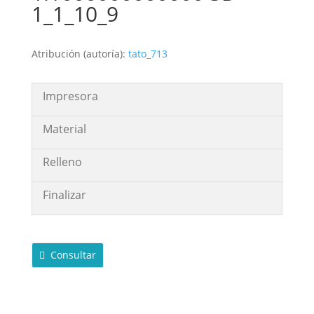
1_1_10_9
Atribución (autoría):
tato_713
Impresora
Material
Relleno
Finalizar
Consultar