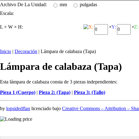
Archivo De La Unidad:
mm
pulgadas
Escala:
L × W × H:
X:
×
Y:
×
Z:
Inicio
|
Decoración
| Lámpara de calabaza (Tapa)
Lámpara de calabaza (Tapa)
Esta lámpara de calabaza consta de 3 piezas independientes:
Pieza 1 (Cuerpo)
|
Pieza 2: (Tapa)
|
Pieza 3: (Tallo)
by
lopsidedflan
licenciado bajo
Creative Commons – Attribution – Sha