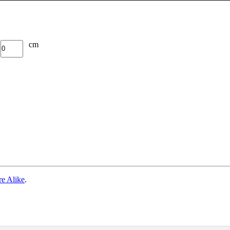
cm
re Alike
.