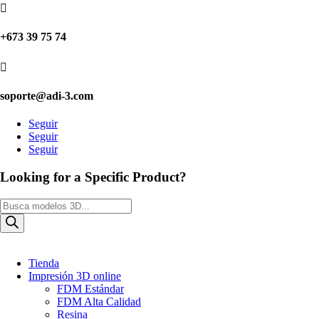

+673 39 75 74

soporte@adi-3.com
Seguir
Seguir
Seguir
Looking for a Specific Product?
Búsqueda
de
productos
Tienda
Impresión 3D online
FDM Estándar
FDM Alta Calidad
Resina