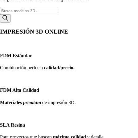
Búsqueda
de
productos
IMPRESIÓN 3D ONLINE
FDM Estándar
Combinación perfecta
calidad/precio.
FDM Alta Calidad
Materiales
premium
de impresión 3D.
SLA Resina
Para proyectos que buscan
máxima calidad
y detalle.