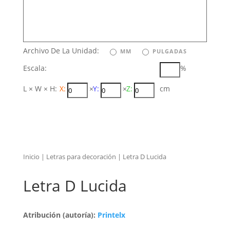
Archivo De La Unidad:
MM
PULGADAS
Escala:
%
L × W × H:
X:
×
Y:
×
Z:
cm
Inicio
|
Letras para decoración
| Letra D Lucida
Letra D Lucida
Atribución (autoría):
Printelx