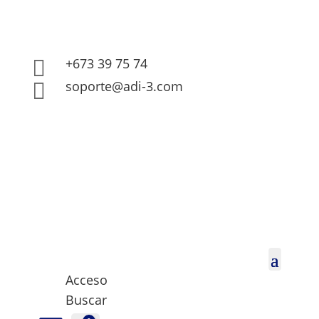
+673 39 75 74

soporte@adi-3.com

Acceso
Buscar