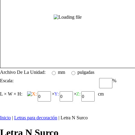
Archivo De La Unidad:
mm
pulgadas
Escala:
%
L × W × H:
X:
×
Y:
×
Z:
cm
Inicio
|
Letras para decoración
| Letra N Surco
Letra N Surco