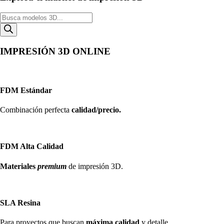
Búsqueda
de
productos
IMPRESIÓN 3D ONLINE
FDM Estándar
Combinación perfecta
calidad/precio.
FDM Alta Calidad
Materiales
premium
de impresión 3D.
SLA Resina
Para proyectos que buscan
máxima calidad
y detalle.