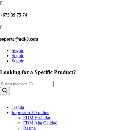

+673 39 75 74

soporte@adi-3.com
Seguir
Seguir
Seguir
Looking for a Specific Product?
Búsqueda
de
productos
Tienda
Impresión 3D online
FDM Estándar
FDM Alta Calidad
Resina