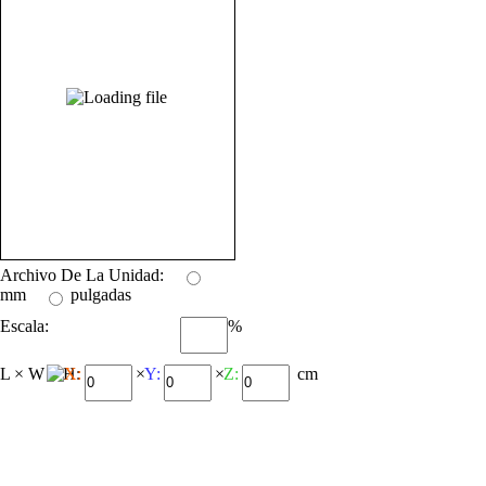
Archivo De La Unidad:
mm
pulgadas
Escala:
%
L × W × H:
X:
×
Y:
×
Z:
cm