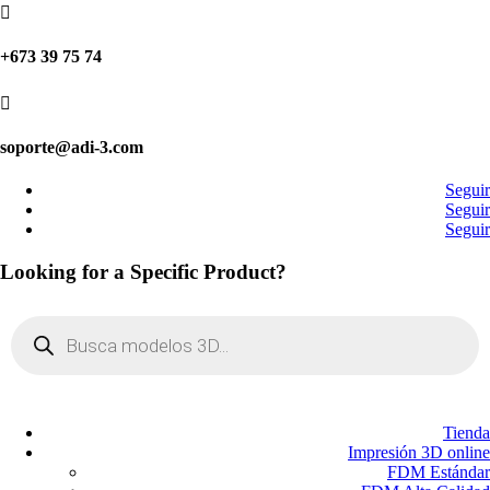

+673 39 75 74

soporte@adi-3.com
Seguir
Seguir
Seguir
Looking for a Specific Product?
Búsqueda
de
productos
Tienda
Impresión 3D online
FDM Estándar