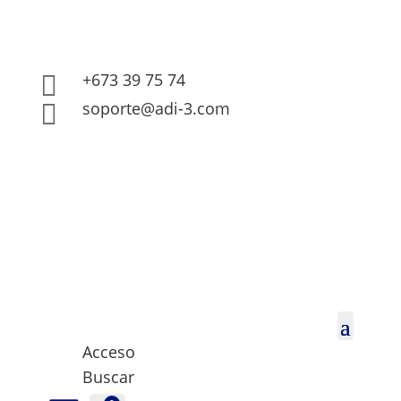
+673 39 75 74

soporte@adi-3.com

Acceso
Buscar