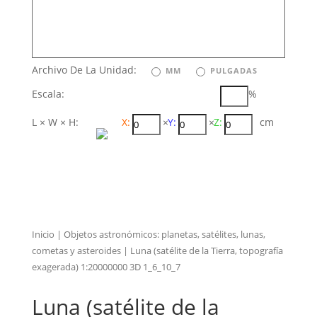
Archivo De La Unidad:
MM
PULGADAS
Escala:
%
L × W × H:
X:
×
Y:
×
Z:
cm
Inicio
|
Objetos astronómicos: planetas, satélites, lunas,
cometas y asteroides
| Luna (satélite de la Tierra, topografía
exagerada) 1:20000000 3D 1_6_10_7
Luna (satélite de la