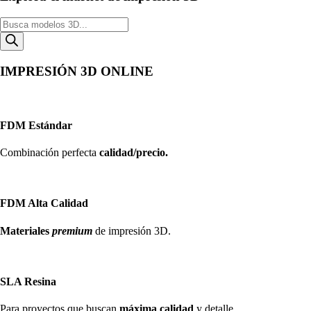
Búsqueda
de
productos
IMPRESIÓN 3D ONLINE
FDM Estándar
Combinación perfecta
calidad/precio.
FDM Alta Calidad
Materiales
premium
de impresión 3D.
SLA Resina
Para proyectos que buscan
máxima calidad
y detalle.