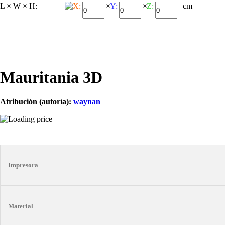
L × W × H:
X:
×
Y:
×
Z:
cm
Mauritania 3D
Atribución (autoría):
waynan
Impresora
Material