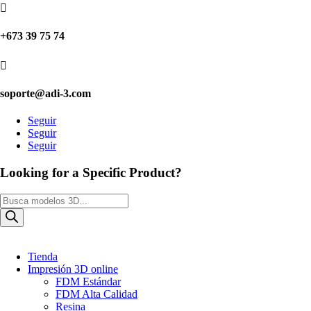

+673 39 75 74

soporte@adi-3.com
Seguir
Seguir
Seguir
Looking for a Specific Product?
Búsqueda
de
productos
Tienda
Impresión 3D online
FDM Estándar
FDM Alta Calidad
Resina