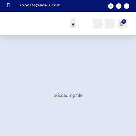

soporte@adi-3.com
0
Acceso
Buscar
Carro
0,0