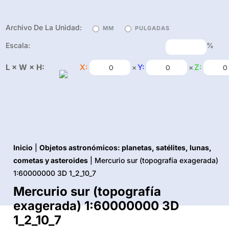
Archivo De La Unidad:
MM
PULGADAS
Escala:
%
L × W × H:
X:
Y:
Z:
×
×
Inicio
|
Objetos astronómicos: planetas, satélites, lunas,
cometas y asteroides
| Mercurio sur (topografía exagerada)
1:60000000 3D 1_2_10_7
Mercurio sur (topografía
exagerada) 1:60000000 3D
1_2_10_7