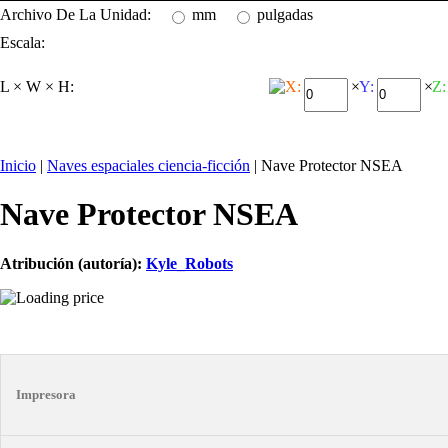
Archivo De La Unidad:
mm
pulgadas
Escala:
L × W × H:
X:
×
Y:
×
Z:
Inicio
|
Naves espaciales ciencia-ficción
| Nave Protector NSEA
Nave Protector NSEA
Atribución (autoría):
Kyle_Robots
Impresora