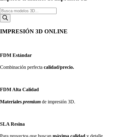
Búsqueda
de
productos
IMPRESIÓN 3D ONLINE
FDM Estándar
Combinación perfecta
calidad/precio.
FDM Alta Calidad
Materiales
premium
de impresión 3D.
SLA Resina
Para proyectos que buscan
máxima calidad
y detalle.