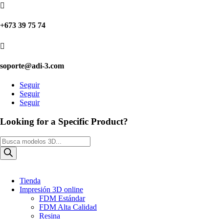

+673 39 75 74

soporte@adi-3.com
Seguir
Seguir
Seguir
Looking for a Specific Product?
Búsqueda
de
productos
Tienda
Impresión 3D online
FDM Estándar
FDM Alta Calidad
Resina