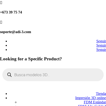

+673 39 75 74

soporte@adi-3.com
Seguir
Seguir
Seguir
Looking for a Specific Product?
Búsqueda
de
productos
Tienda
Impresión 3D online
FDM Estándar