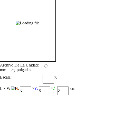
Archivo De La Unidad:
mm
pulgadas
Escala:
%
L × W × H:
X:
×
Y:
×
Z:
cm