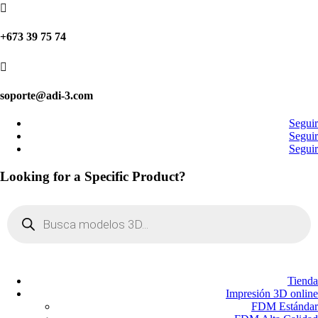

+673 39 75 74

soporte@adi-3.com
Seguir
Seguir
Seguir
Looking for a Specific Product?
Búsqueda
de
productos
Tienda
Impresión 3D online
FDM Estándar