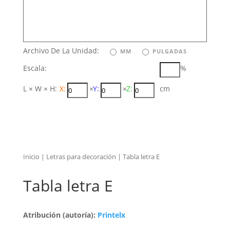
Archivo De La Unidad:
MM
PULGADAS
Escala:
%
L × W × H:
X:
×
Y:
×
Z:
cm
Inicio
|
Letras para decoración
| Tabla letra E
Tabla letra E
Atribución (autoría):
Printelx