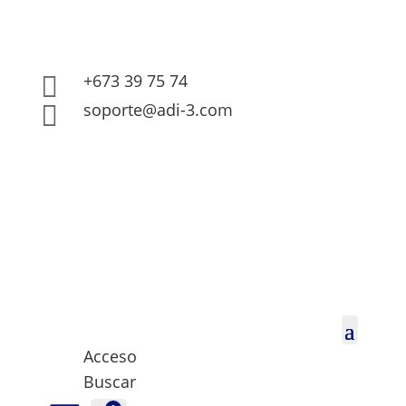
+673 39 75 74

soporte@adi-3.com

Acceso
Buscar