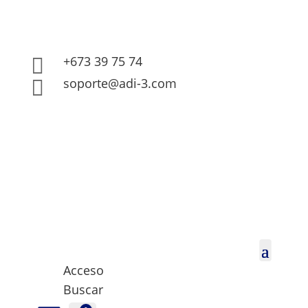
+673 39 75 74

soporte@adi-3.com

Acceso
Buscar