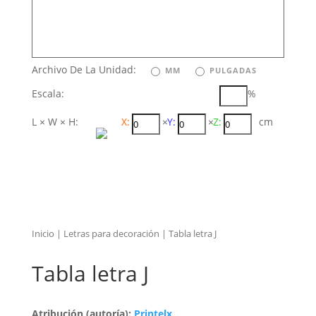
Archivo De La Unidad:
MM
PULGADAS
Escala:
%
L × W × H:
X:
×
Y:
×
Z:
cm
Inicio
|
Letras para decoración
| Tabla letra J
Tabla letra J
Atribución (autoría):
Printelx