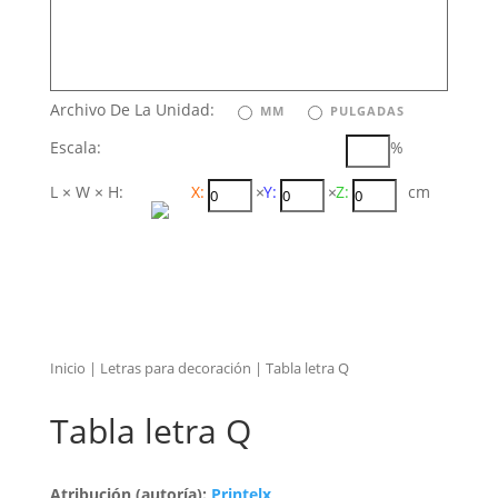
Archivo De La Unidad:
MM
PULGADAS
Escala:
%
L × W × H:
X:
×
Y:
×
Z:
cm
Inicio
|
Letras para decoración
| Tabla letra Q
Tabla letra Q
Atribución (autoría):
Printelx