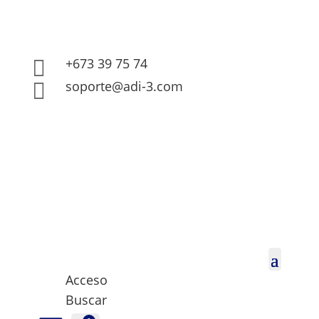
+673 39 75 74

soporte@adi-3.com

Acceso
Buscar