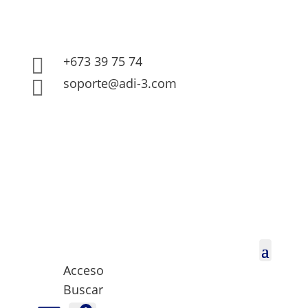
+673 39 75 74

soporte@adi-3.com

Acceso
Buscar