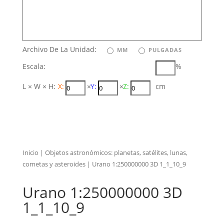
Archivo De La Unidad:
MM
PULGADAS
Escala:
%
L × W × H:
X:
×
Y:
×
Z:
cm
Inicio
|
Objetos astronómicos: planetas, satélites, lunas,
cometas y asteroides
| Urano 1:250000000 3D 1_1_10_9
Urano 1:250000000 3D
1_1_10_9