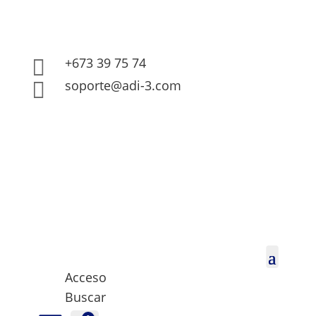
+673 39 75 74

soporte@adi-3.com

Acceso
Buscar