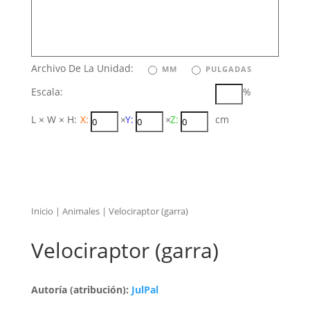
Archivo De La Unidad:
MM
PULGADAS
Escala:
%
L × W × H:
X:
×
Y:
×
Z:
cm
Inicio
|
Animales
| Velociraptor (garra)
Velociraptor (garra)
Autoría (atribución):
JulPal