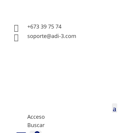
+673 39 75 74

soporte@adi-3.com

Acceso
Buscar