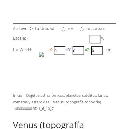
Archivo De La Unidad:
MM
PULGADAS
Escala:
%
L × W × H:
X:
×
Y:
×
Z:
cm
Inicio
|
Objetos astronómicos: planetas, satélites, lunas,
cometas y asteroides
| Venus (topografía conocida)
1:60000000 3D 1_6_10_7
Venus (topografía