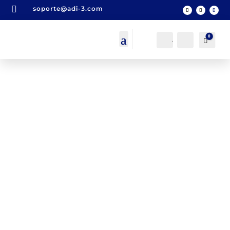

soporte@adi-3.com
0
Acceso
Buscar
Carro
0,00