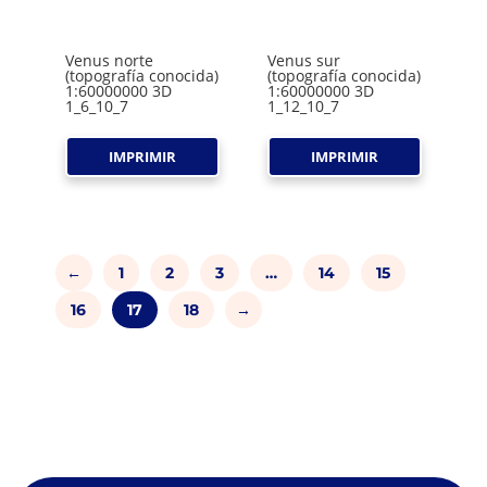
Venus norte
Venus sur
(topografía conocida)
(topografía conocida)
1:60000000 3D
1:60000000 3D
1_6_10_7
1_12_10_7
IMPRIMIR
IMPRIMIR
←
1
2
3
…
14
15
16
17
18
→