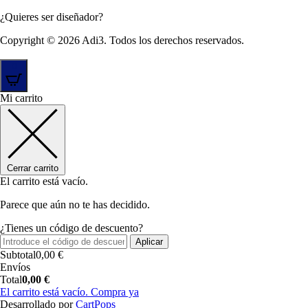
¿Quieres ser diseñador?
Copyright © 2026 Adi3. Todos los derechos reservados.
0
Mi carrito
Cerrar carrito
El carrito está vacío.
Parece que aún no te has decidido.
¿Tienes un código de descuento?
Aplicar
Subtotal
0,00
€
Envíos
Total
0,00
€
El carrito está vacío. Compra ya
(se
Desarrollado por
CartPops