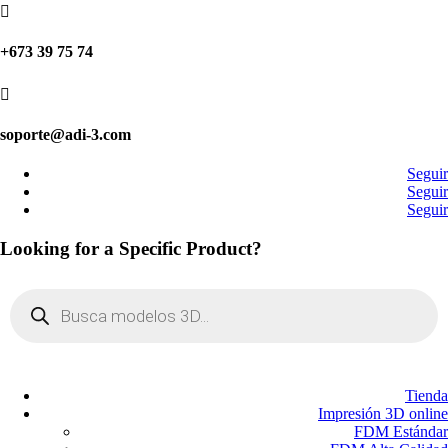

+673 39 75 74

soporte@adi-3.com
Seguir
Seguir
Seguir
Looking for a Specific Product?
Búsqueda
de
productos
Tienda
Impresión 3D online
FDM Estándar