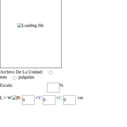
Archivo De La Unidad:
mm
pulgadas
Escala:
%
L × W × H:
X:
×
Y:
×
Z:
cm