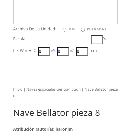
Archivo De La Unidad:
MM
PULGADAS
Escala:
%
L × W × H:
X:
×
Y:
×
Z:
cm
Inicio
|
Naves espaciales ciencia-ficción
| Nave Bellator pieza
8
Nave Bellator pieza 8
Atribución (autoría): baronjm