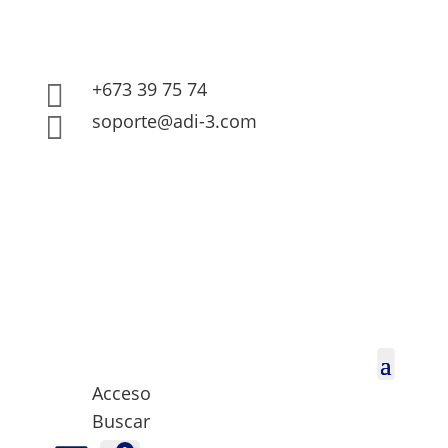
+673 39 75 74

soporte@adi-3.com

Acceso
Buscar